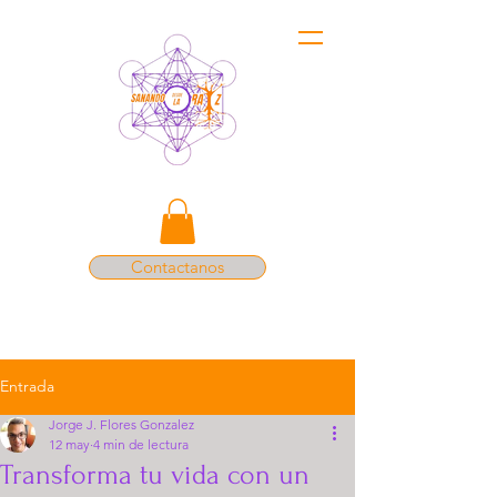
Contactanos
Entrada
Jorge J. Flores Gonzalez
12 may
4 min de lectura
Transforma tu vida con un