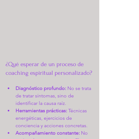
¿Qué esperar de un proceso de 
coaching espiritual personalizado?
Diagnóstico profundo:
 No se trata 
de tratar síntomas, sino de 
identificar la causa raíz.
Herramientas prácticas:
 Técnicas 
energéticas, ejercicios de 
conciencia y acciones concretas.
Acompañamiento constante:
 No 