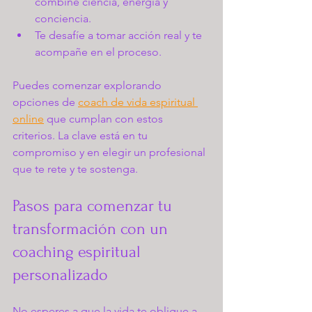
combine ciencia, energía y 
conciencia.
Te desafíe a tomar acción real y te 
acompañe en el proceso.
Puedes comenzar explorando 
opciones de 
coach de vida espiritual 
online
 que cumplan con estos 
criterios. La clave está en tu 
compromiso y en elegir un profesional 
que te rete y te sostenga.
Pasos para comenzar tu 
transformación con un 
coaching espiritual 
personalizado
No esperes a que la vida te obligue a 