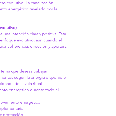
so evolutivo. La canalización 
nto energético revelado por la 
volutivo)
s una intención clara y positiva. Esta 
enfoque evolutivo, aun cuando el 
rar coherencia, dirección y apertura 
l tema que deseas trabajar
ementos según la energía disponible
ionada de la vela ritual
to energético durante todo el 
movimiento energético
mplementaria
 y protección