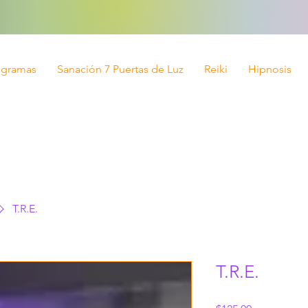
ogramas
Sanación 7 Puertas de Luz
Reiki
Hipnosis
T.R.E.
T.R.E.