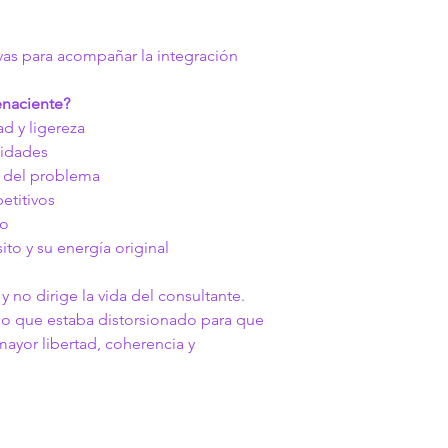
as para acompañar la integración
enaciente?
d y ligereza
nidades
 del problema
etitivos
no
to y su energía original
y no dirige la vida del consultante.
o que estaba distorsionado para que 
ayor libertad, coherencia y 