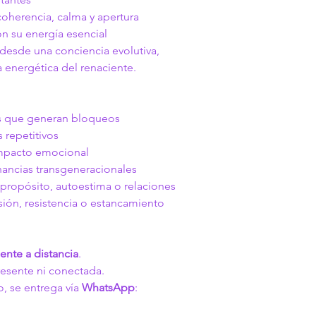
coherencia, calma y apertura
n su energía esencial
esde una conciencia evolutiva, 
a energética del renaciente.
s que generan bloqueos
 repetitivos
mpacto emocional
onancias transgeneracionales
 propósito, autoestima o relaciones
sión, resistencia o estancamiento
nte a distancia
.
resente ni conectada.
 se entrega vía 
WhatsApp
: