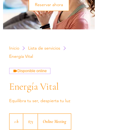
Reservar ahora
Inicio
Lista de servicios
Energía Vital
Disponible online
Energía Vital
Equilibra tu ser, despierta tu luz
75
dólares
1 h
1
$75
Online Meeting
estadounidenses