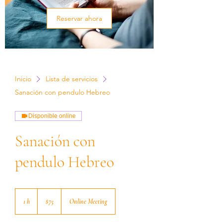
Reservar ahora
Inicio
Lista de servicios
Sanación con pendulo Hebreo
Disponible online
Sanación con
pendulo Hebreo
75
dólares
1 h
1
$75
Online Meeting
estadounidenses