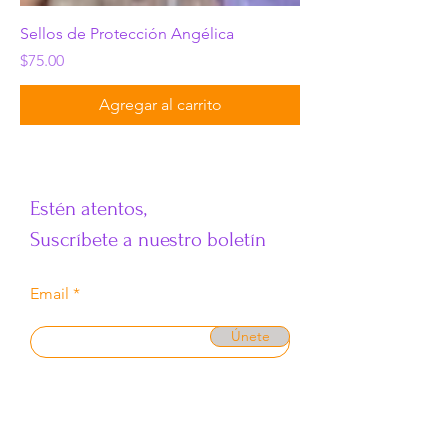
Sellos de Protección Angélica
Precio
$75.00
Agregar al carrito
​Estén atentos,
Suscríbete a nuestro boletín
Email
Únete