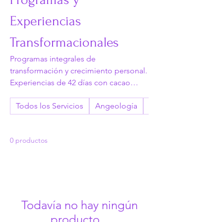
Experiencias
Transformacionales
Programas integrales de
transformación y crecimiento personal.
Experiencias de 42 días con cacao
ceremonial, guía angelical, tarot y
Todos los Servicios
Angeología
Astrología Angelica
dinámicas de integración. Viajes
evolutivos diseñados para apertura
profunda, sanación emocional y
0 productos
expansión de conciencia. Accede a
experiencias transformacionales que
cambian vidas.
Todavía no hay ningún
producto...